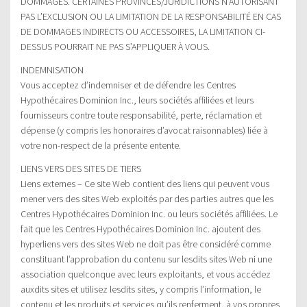
DOMMAGES. CERTAINES PROVINCES/JURIDICTIONS N’AUTORISANT
PAS L’EXCLUSION OU LA LIMITATION DE LA RESPONSABILITÉ EN CAS
DE DOMMAGES INDIRECTS OU ACCESSOIRES, LA LIMITATION CI-
DESSUS POURRAIT NE PAS S’APPLIQUER À VOUS.
INDEMNISATION
Vous acceptez d’indemniser et de défendre les Centres
Hypothécaires Dominion Inc., leurs sociétés affiliées et leurs
fournisseurs contre toute responsabilité, perte, réclamation et
dépense (y compris les honoraires d’avocat raisonnables) liée à
votre non-respect de la présente entente.
LIENS VERS DES SITES DE TIERS
Liens externes – Ce site Web contient des liens qui peuvent vous
mener vers des sites Web exploités par des parties autres que les
Centres Hypothécaires Dominion Inc. ou leurs sociétés affiliées. Le
fait que les Centres Hypothécaires Dominion Inc. ajoutent des
hyperliens vers des sites Web ne doit pas être considéré comme
constituant l’approbation du contenu sur lesdits sites Web ni une
association quelconque avec leurs exploitants, et vous accédez
auxdits sites et utilisez lesdits sites, y compris l’information, le
contenu et les produits et services qu’ils renferment, à vos propres