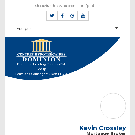
Chaque franchise est autonome et indépendante
Français
Dominion Lending Centres YBM
Group
Permis de Courtage #FSRA# 11129
Kevin Crossley
Mortgage Broker