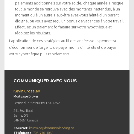
paiements additionnels sur votre solde, chaque année. Presque
tout le monde se retrouve avec des montants inattendus, à un
moment ou à un autre. Peut-être avez-vous hérité d’un parent
éloigné, ou vous avez reçu un bonus de vacances à votre travail.
Effectuez un paiement forfaitaire sur votre hypothèque et
récoltez les résultats.
L’application de ces stratégies au fil des années vous permettra
d’économiser de l’argent, de payer moins d’intérêts et de payer
votre hypothèque plus rapidement!
COMMUNIQUER AVEC NOUS
Kevin Crossley
Mortgage Broker
Permis d’initiateur #M17001352
241 Essa Road
Barrie, ON
L4N 6B7, Canada
Courriel:
kcrossley@dominionlending.ca
Téléphone:
705-770-1060