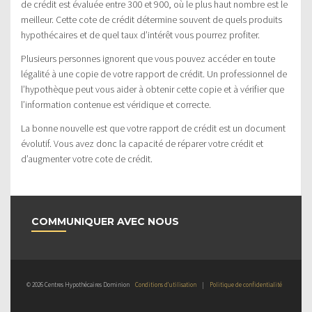
de crédit est évaluée entre 300 et 900, où le plus haut nombre est le
meilleur. Cette cote de crédit détermine souvent de quels produits
hypothécaires et de quel taux d’intérêt vous pourrez profiter.
Plusieurs personnes ignorent que vous pouvez accéder en toute
légalité à une copie de votre rapport de crédit. Un professionnel de
l’hypothèque peut vous aider à obtenir cette copie et à vérifier que
l’information contenue est véridique et correcte.
La bonne nouvelle est que votre rapport de crédit est un document
évolutif. Vous avez donc la capacité de réparer votre crédit et
d’augmenter votre cote de crédit.
COMMUNIQUER AVEC NOUS
© 2026 Centres Hypothécaires Dominion
Conditions d’utilisation
|
Politique de confidentialité